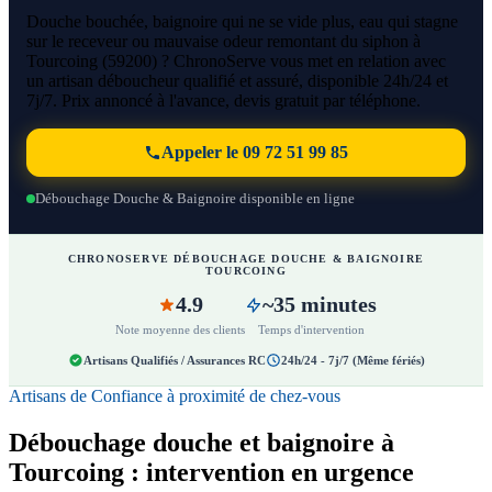
Douche bouchée, baignoire qui ne se vide plus, eau qui stagne
sur le receveur ou mauvaise odeur remontant du siphon à
Tourcoing (59200) ? ChronoServe vous met en relation avec
un artisan déboucheur qualifié et assuré, disponible 24h/24 et
7j/7. Prix annoncé à l'avance, devis gratuit par téléphone.
Appeler le 09 72 51 99 85
Débouchage Douche & Baignoire disponible en ligne
CHRONOSERVE DÉBOUCHAGE DOUCHE & BAIGNOIRE
TOURCOING
4.9
~35 minutes
Note moyenne des clients
Temps d'intervention
Artisans Qualifiés / Assurances RC
24h/24 - 7j/7 (Même fériés)
Artisans de Confiance à proximité de chez-vous
Débouchage douche et baignoire à
Tourcoing : intervention en urgence