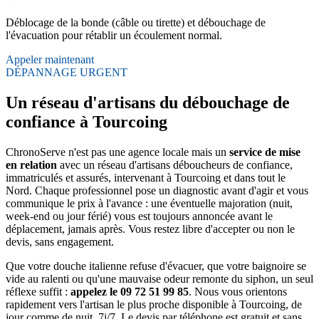
Déblocage de la bonde (câble ou tirette) et débouchage de
l'évacuation pour rétablir un écoulement normal.
Appeler maintenant
DÉPANNAGE URGENT
Un réseau d'artisans du débouchage de
confiance à Tourcoing
ChronoServe n'est pas une agence locale mais un
service de mise
en relation
avec un réseau d'artisans déboucheurs de confiance,
immatriculés et assurés, intervenant à Tourcoing et dans tout le
Nord. Chaque professionnel pose un diagnostic avant d'agir et vous
communique le prix à l'avance : une éventuelle majoration (nuit,
week-end ou jour férié) vous est toujours annoncée avant le
déplacement, jamais après. Vous restez libre d'accepter ou non le
devis, sans engagement.
Que votre douche italienne refuse d'évacuer, que votre baignoire se
vide au ralenti ou qu'une mauvaise odeur remonte du siphon, un seul
réflexe suffit :
appelez le 09 72 51 99 85
. Nous vous orientons
rapidement vers l'artisan le plus proche disponible à Tourcoing, de
jour comme de nuit, 7j/7. Le devis par téléphone est gratuit et sans