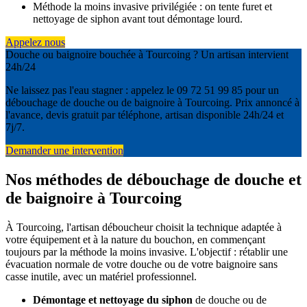
Méthode la moins invasive privilégiée : on tente furet et
nettoyage de siphon avant tout démontage lourd.
Appelez nous
Douche ou baignoire bouchée à Tourcoing ? Un artisan intervient
24h/24
Ne laissez pas l'eau stagner : appelez le 09 72 51 99 85 pour un
débouchage de douche ou de baignoire à Tourcoing. Prix annoncé à
l'avance, devis gratuit par téléphone, artisan disponible 24h/24 et
7j/7.
Demander une intervention
Nos méthodes de débouchage de douche et
de baignoire à Tourcoing
À Tourcoing, l'artisan déboucheur choisit la technique adaptée à
votre équipement et à la nature du bouchon, en commençant
toujours par la méthode la moins invasive. L'objectif : rétablir une
évacuation normale de votre douche ou de votre baignoire sans
casse inutile, avec un matériel professionnel.
Démontage et nettoyage du siphon
de douche ou de