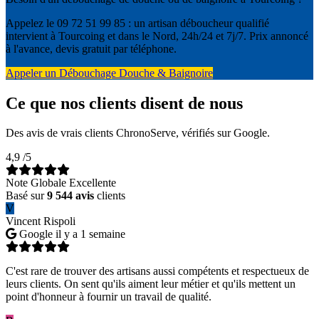
Appelez le 09 72 51 99 85 : un artisan déboucheur qualifié
intervient à Tourcoing et dans le Nord, 24h/24 et 7j/7. Prix annoncé
à l'avance, devis gratuit par téléphone.
Appeler un Débouchage Douche & Baignoire
Ce que nos clients disent de nous
Des avis de vrais clients ChronoServe, vérifiés sur Google.
4,9
/5
Note Globale Excellente
Basé sur
9 544 avis
clients
V
Vincent Rispoli
Google
il y a 1 semaine
C'est rare de trouver des artisans aussi compétents et respectueux de
leurs clients. On sent qu'ils aiment leur métier et qu'ils mettent un
point d'honneur à fournir un travail de qualité.