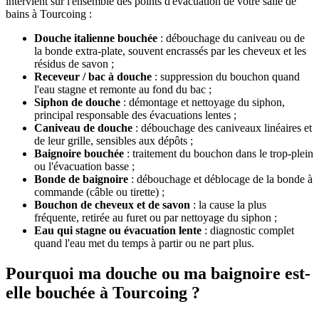
intervient sur l'ensemble des points d'évacuation de votre salle de
bains à Tourcoing :
Douche italienne bouchée
: débouchage du caniveau ou de
la bonde extra-plate, souvent encrassés par les cheveux et les
résidus de savon ;
Receveur / bac à douche
: suppression du bouchon quand
l'eau stagne et remonte au fond du bac ;
Siphon de douche
: démontage et nettoyage du siphon,
principal responsable des évacuations lentes ;
Caniveau de douche
: débouchage des caniveaux linéaires et
de leur grille, sensibles aux dépôts ;
Baignoire bouchée
: traitement du bouchon dans le trop-plein
ou l'évacuation basse ;
Bonde de baignoire
: débouchage et déblocage de la bonde à
commande (câble ou tirette) ;
Bouchon de cheveux et de savon
: la cause la plus
fréquente, retirée au furet ou par nettoyage du siphon ;
Eau qui stagne ou évacuation lente
: diagnostic complet
quand l'eau met du temps à partir ou ne part plus.
Pourquoi ma douche ou ma baignoire est-
elle bouchée à Tourcoing ?