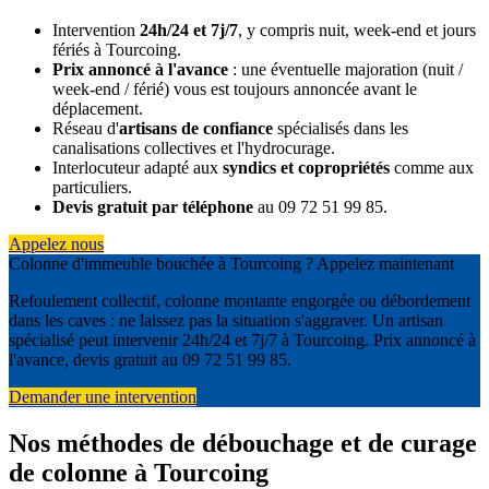
Intervention
24h/24 et 7j/7
, y compris nuit, week-end et jours
fériés à Tourcoing.
Prix annoncé à l'avance
: une éventuelle majoration (nuit /
week-end / férié) vous est toujours annoncée avant le
déplacement.
Réseau d'
artisans de confiance
spécialisés dans les
canalisations collectives et l'hydrocurage.
Interlocuteur adapté aux
syndics et copropriétés
comme aux
particuliers.
Devis gratuit par téléphone
au 09 72 51 99 85.
Appelez nous
Colonne d'immeuble bouchée à Tourcoing ? Appelez maintenant
Refoulement collectif, colonne montante engorgée ou débordement
dans les caves : ne laissez pas la situation s'aggraver. Un artisan
spécialisé peut intervenir 24h/24 et 7j/7 à Tourcoing. Prix annoncé à
l'avance, devis gratuit au 09 72 51 99 85.
Demander une intervention
Nos méthodes de débouchage et de curage
de colonne à Tourcoing