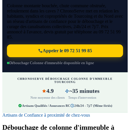
Colonne montante bouchée, chute commune obstruée,
refoulement dans les caves ? ChronoServe met en relation les
habitants, syndics et copropriétés de Tourcoing et du Nord avec
un réseau d'artisans de confiance pour le débouchage et le
curage des canalisations collectives, 24h/24 et 7j/7. Prix
annoncé à l'avance, devis gratuit par téléphone au 09 72 51 99
85.
Appeler le 09 72 51 99 85
Débouchage Colonne d'immeuble disponible en ligne
CHRONOSERVE DÉBOUCHAGE COLONNE D'IMMEUBLE
TOURCOING
4.9
~35 minutes
Note moyenne des clients
Temps d'intervention
Artisans Qualifiés / Assurances RC
24h/24 - 7j/7 (Même fériés)
Artisans de Confiance à proximité de chez-vous
Débouchage de colonne d'immeuble à