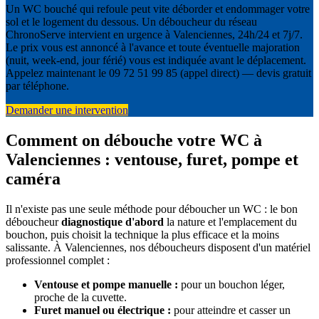
Un WC bouché qui refoule peut vite déborder et endommager votre
sol et le logement du dessous. Un déboucheur du réseau
ChronoServe intervient en urgence à Valenciennes, 24h/24 et 7j/7.
Le prix vous est annoncé à l'avance et toute éventuelle majoration
(nuit, week-end, jour férié) vous est indiquée avant le déplacement.
Appelez maintenant le 09 72 51 99 85 (appel direct) — devis gratuit
par téléphone.
Demander une intervention
Comment on débouche votre WC à
Valenciennes : ventouse, furet, pompe et
caméra
Il n'existe pas une seule méthode pour déboucher un WC : le bon
déboucheur
diagnostique d'abord
la nature et l'emplacement du
bouchon, puis choisit la technique la plus efficace et la moins
salissante. À Valenciennes, nos déboucheurs disposent d'un matériel
professionnel complet :
Ventouse et pompe manuelle :
pour un bouchon léger,
proche de la cuvette.
Furet manuel ou électrique :
pour atteindre et casser un