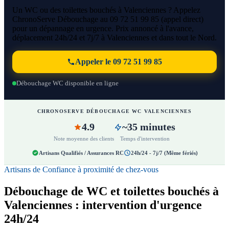
Un WC ou des toilettes bouchés à Valenciennes ? Appelez
ChronoServe Débouchage au 09 72 51 99 85 (appel direct)
pour un dépannage en urgence. Prix annoncé à l'avance,
déplacement 24h/24 et 7j/7 à Valenciennes et dans tout le Nord.
Appeler le 09 72 51 99 85
Débouchage WC disponible en ligne
CHRONOSERVE DÉBOUCHAGE WC VALENCIENNES
4.9
~35 minutes
Note moyenne des clients
Temps d'intervention
Artisans Qualifiés / Assurances RC
24h/24 - 7j/7 (Même fériés)
Artisans de Confiance à proximité de chez-vous
Débouchage de WC et toilettes bouchés à
Valenciennes : intervention d'urgence
24h/24