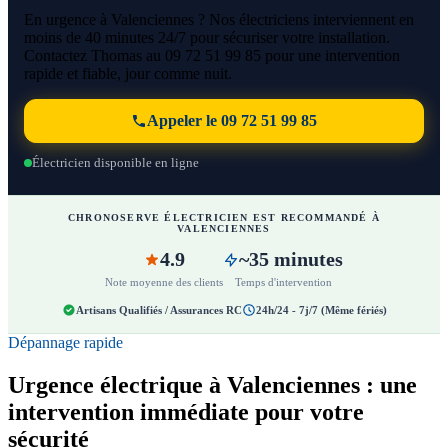
En urgence à Valenciennes ? Nos électriciens interviennent en
moins de 40 minutes 24/7 pour sécuriser votre installation.
Contactez Thomas au 09 72 51 99 85 pour une intervention
rapide et fiable, jour comme nuit.
Appeler le 09 72 51 99 85
Électricien disponible en ligne
CHRONOSERVE ÉLECTRICIEN EST RECOMMANDÉ À
VALENCIENNES
4.9
~35 minutes
Note moyenne des clients
Temps d'intervention
Artisans Qualifiés / Assurances RC
24h/24 - 7j/7 (Même fériés)
Dépannage rapide
Urgence électrique à Valenciennes : une
intervention immédiate pour votre
sécurité