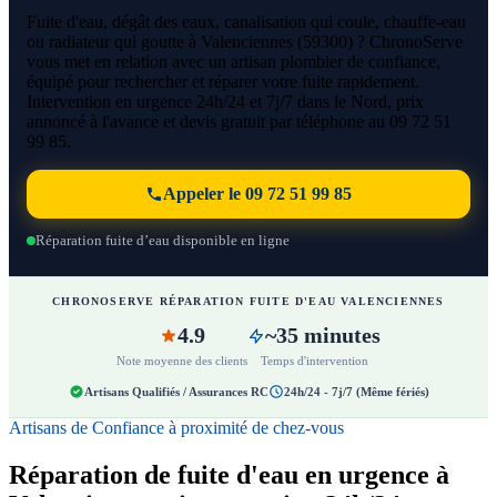
Fuite d'eau, dégât des eaux, canalisation qui coule, chauffe-eau
ou radiateur qui goutte à Valenciennes (59300) ? ChronoServe
vous met en relation avec un artisan plombier de confiance,
équipé pour rechercher et réparer votre fuite rapidement.
Intervention en urgence 24h/24 et 7j/7 dans le Nord, prix
annoncé à l'avance et devis gratuit par téléphone au 09 72 51
99 85.
Appeler le 09 72 51 99 85
Réparation fuite d’eau disponible en ligne
CHRONOSERVE RÉPARATION FUITE D'EAU VALENCIENNES
4.9
~35 minutes
Note moyenne des clients
Temps d'intervention
Artisans Qualifiés / Assurances RC
24h/24 - 7j/7 (Même fériés)
Artisans de Confiance à proximité de chez-vous
Réparation de fuite d'eau en urgence à