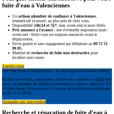
fuite d'eau à Valenciennes
Un
artisan plombier de confiance à Valenciennes
,
immatriculé et assuré, au plus près de chez vous.
Disponibilité
24h/24 et 7j/7
, nuit, week-end et jours fériés.
Prix annoncé à l'avance
; une éventuelle majoration (nuit /
week-end / férié) vous est toujours annoncée avant le
déplacement.
Devis gratuit et sans engagement par téléphone au
09 72 51
99 85
.
Matériel de
recherche de fuite non destructive
pour
localiser sans casser.
Appelez nous
Une fuite d'eau à Valenciennes ? Ne laissez pas la situation empirer
Recherche de fuite, canalisation, chauffe-eau, radiateur ou dégât des
eaux : un plombier de confiance intervient en urgence 24h/24 et 7j/7
à Valenciennes. Prix annoncé à l'avance, devis gratuit par téléphone
au 09 72 51 99 85.
Demander une intervention
Recherche et réparation de fuite d'eau à