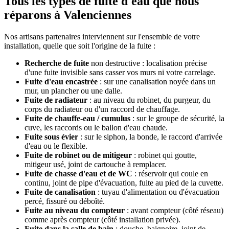
Tous les types de fuite d'eau que nous
réparons à Valenciennes
Nos artisans partenaires interviennent sur l'ensemble de votre
installation, quelle que soit l'origine de la fuite :
Recherche de fuite
non destructive : localisation précise
d'une fuite invisible sans casser vos murs ni votre carrelage.
Fuite d'eau encastrée
: sur une canalisation noyée dans un
mur, un plancher ou une dalle.
Fuite de radiateur
: au niveau du robinet, du purgeur, du
corps du radiateur ou d'un raccord de chauffage.
Fuite de chauffe-eau / cumulus
: sur le groupe de sécurité, la
cuve, les raccords ou le ballon d'eau chaude.
Fuite sous évier
: sur le siphon, la bonde, le raccord d'arrivée
d'eau ou le flexible.
Fuite de robinet ou de mitigeur
: robinet qui goutte,
mitigeur usé, joint de cartouche à remplacer.
Fuite de chasse d'eau et de WC
: réservoir qui coule en
continu, joint de pipe d'évacuation, fuite au pied de la cuvette.
Fuite de canalisation
: tuyau d'alimentation ou d'évacuation
percé, fissuré ou déboîté.
Fuite au niveau du compteur
: avant compteur (côté réseau)
comme après compteur (côté installation privée).
Fuite dans la salle de bain
: douche, baignoire, joint de