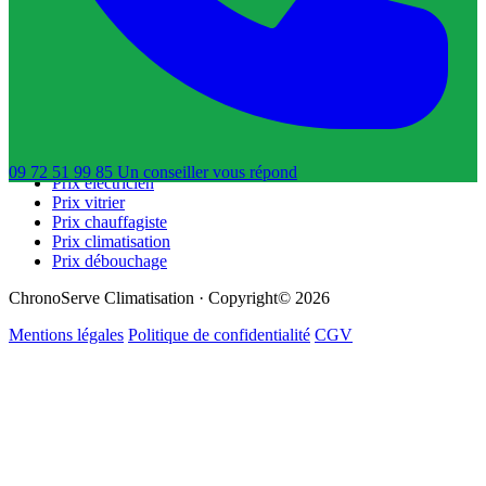
Trouver un dératiseur
Trouver un déboucheur de canalisation
Trouver un réparateur de volets roulants
Guides & Tarifs
Guide dépannage
Prix plombier
Prix serrurier
09 72 51 99 85
Un conseiller
vous répond
Prix électricien
Prix vitrier
Prix chauffagiste
Prix climatisation
Prix débouchage
ChronoServe Climatisation · Copyright© 2026
Mentions légales
Politique de confidentialité
CGV