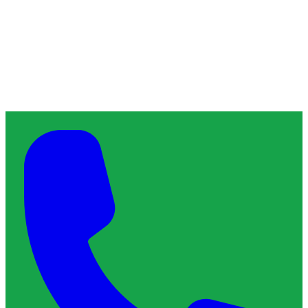
À propos de ChronoServe
L'artisan de confiance qu'il vous faut, près de chez vous.
Blog
Contact
Services & Interventions
Trouver un plombier
Trouver un serrurier
Trouver un électricien
Trouver un vitrier
Trouver un chauffagiste