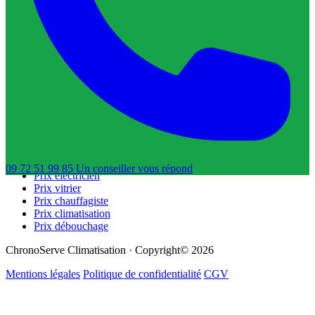
Trouver un serrurier
Trouver un électricien
Trouver un vitrier
Trouver un chauffagiste
Trouver un dératiseur
Trouver un déboucheur de canalisation
Trouver un réparateur de volets roulants
Guides & Tarifs
Guide dépannage
Prix plombier
Prix serrurier
09 72 51 99 85
Un conseiller
vous répond
Prix électricien
Prix vitrier
Prix chauffagiste
Prix climatisation
Prix débouchage
ChronoServe Climatisation · Copyright© 2026
Mentions légales
Politique de confidentialité
CGV