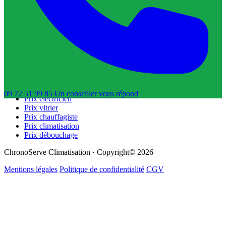
Trouver un chauffagiste
Trouver un dératiseur
Trouver un déboucheur de canalisation
Trouver un réparateur de volets roulants
Guides & Tarifs
Guide dépannage
Prix plombier
Prix serrurier
09 72 51 99 85
Un conseiller
vous répond
Prix électricien
Prix vitrier
Prix chauffagiste
Prix climatisation
Prix débouchage
ChronoServe Climatisation · Copyright© 2026
Mentions légales
Politique de confidentialité
CGV