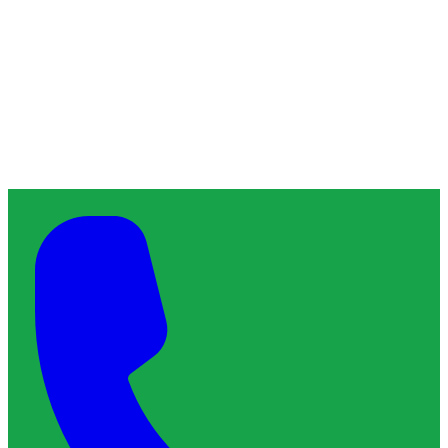
À propos de ChronoServe
L'artisan de confiance qu'il vous faut, près de chez vous.
Blog
Contact
Services & Interventions
Trouver un plombier
Trouver un serrurier
Trouver un électricien
Trouver un vitrier