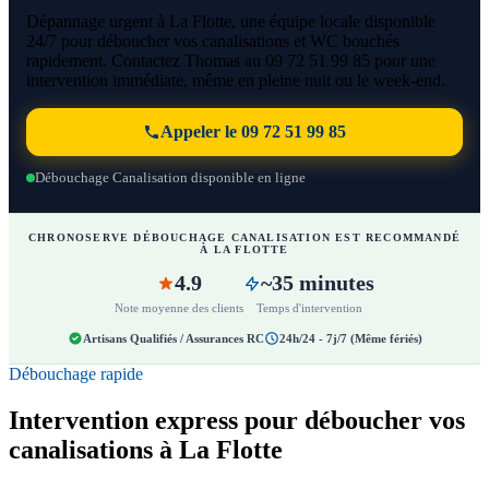
Dépannage urgent à La Flotte, une équipe locale disponible
24/7 pour déboucher vos canalisations et WC bouchés
rapidement. Contactez Thomas au 09 72 51 99 85 pour une
intervention immédiate, même en pleine nuit ou le week-end.
Appeler le 09 72 51 99 85
Débouchage Canalisation disponible en ligne
CHRONOSERVE DÉBOUCHAGE CANALISATION EST RECOMMANDÉ
À LA FLOTTE
4.9
~35 minutes
Note moyenne des clients
Temps d'intervention
Artisans Qualifiés / Assurances RC
24h/24 - 7j/7 (Même fériés)
Débouchage rapide
Intervention express pour déboucher vos
canalisations à La Flotte