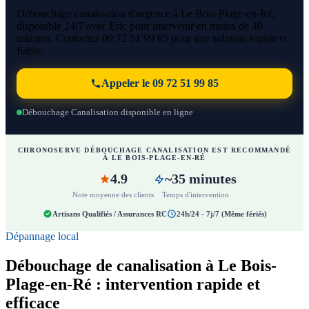
Débouchage canalisation d'urgence à Le Bois-Plage-en-Ré,
disponible 24/7 avec Eric pour intervenir en moins de 40
minutes. Contactez 09 72 51 99 85 pour une solution rapide et
fiable.
Appeler le 09 72 51 99 85
Débouchage Canalisation disponible en ligne
CHRONOSERVE DÉBOUCHAGE CANALISATION EST RECOMMANDÉ
À LE BOIS-PLAGE-EN-RÉ
4.9
~35 minutes
Note moyenne des clients
Temps d'intervention
Artisans Qualifiés / Assurances RC
24h/24 - 7j/7 (Même fériés)
Dépannage local
Débouchage de canalisation à Le Bois-
Plage-en-Ré : intervention rapide et
efficace