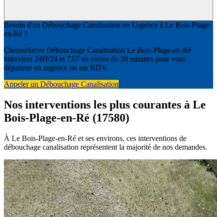
Besoin d'un Débouchage Canalisation en Urgence à Le Bois-Plage-
en-Ré ?
ChronoServe Débouchage Canalisation Le Bois-Plage-en-Ré
intervient 24H/24 et 7J/7 en moins de 30 minutes pour vous
dépanner en urgence ou sur RDV.
Appeler un Débouchage Canalisation
Nos interventions les plus courantes à Le
Bois-Plage-en-Ré (17580)
À Le Bois-Plage-en-Ré et ses environs, ces interventions de
débouchage canalisation représentent la majorité de nos demandes.