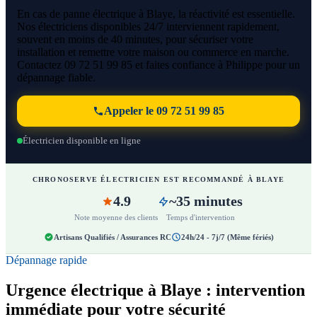
En cas de panne électrique à Blaye, la réactivité est essentielle.
Nos électriciens disponibles 24/7 interviennent rapidement,
souvent en moins de 40 minutes, pour sécuriser votre
installation et remettre votre maison ou commerce en marche.
Contactez 09 72 51 99 85 et faites confiance à Philippe pour un
dépannage fiable.
Appeler le 09 72 51 99 85
Électricien disponible en ligne
CHRONOSERVE ÉLECTRICIEN EST RECOMMANDÉ À BLAYE
4.9
~35 minutes
Note moyenne des clients
Temps d'intervention
Artisans Qualifiés / Assurances RC
24h/24 - 7j/7 (Même fériés)
Dépannage rapide
Urgence électrique à Blaye : intervention
immédiate pour votre sécurité