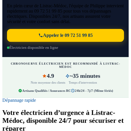
En plein cœur de Listrac-Médoc, l'équipe de Philippe intervient
rapidement au 09 72 51 99 85 pour tous vos dépannages
électriques. Disponibles 24/7, nos artisans assurent votre
sécurité et votre confort sans délai.
Appeler le 09 72 51 99 85
Électricien disponible en ligne
CHRONOSERVE ÉLECTRICIEN EST RECOMMANDÉ À LISTRAC-
MÉDOC
4.9
~35 minutes
Note moyenne des clients
Temps d'intervention
Artisans Qualifiés / Assurances RC
24h/24 - 7j/7 (Même fériés)
Dépannage rapide
Votre électricien d’urgence à Listrac-
Médoc, disponible 24/7 pour sécuriser et
réparer