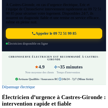
À Castres-Gironde, en cas d’urgence électrique, Eric et
l’équipe de ChronoServe interviennent rapidement au 09 72 51
99 85 pour sécuriser votre logement. Disponibles 24/7, ils
assurent un diagnostic fiable et une remise en service efficace,
même en pleine nuit.
Appeler le 09 72 51 99 85
Électricien disponible en ligne
CHRONOSERVE ÉLECTRICIEN EST RECOMMANDÉ À CASTRES-
GIRONDE
4.9
~35 minutes
Note moyenne des clients
Temps d'intervention
Artisans Qualifiés / Assurances RC
24h/24 - 7j/7 (Même fériés)
Dépannage électrique
Électricien d’urgence à Castres-Gironde :
intervention rapide et fiable