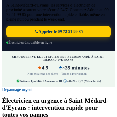
À Saint-Médard-d'Eyrans, les services d’électricien de
proximité assurent votre sécurité 24/7. Contactez Adrien au 09
72 51 99 85 pour une intervention rapide et fiable, même en
pleine nuit ou pendant le week-end.
Appeler le 09 72 51 99 85
Électricien disponible en ligne
CHRONOSERVE ÉLECTRICIEN EST RECOMMANDÉ À SAINT-
MÉDARD-D'EYRANS
4.9
~35 minutes
Note moyenne des clients
Temps d'intervention
Artisans Qualifiés / Assurances RC
24h/24 - 7j/7 (Même fériés)
Dépannage urgent
Électricien en urgence à Saint-Médard-
d'Eyrans : intervention rapide pour
toutes vos pannes