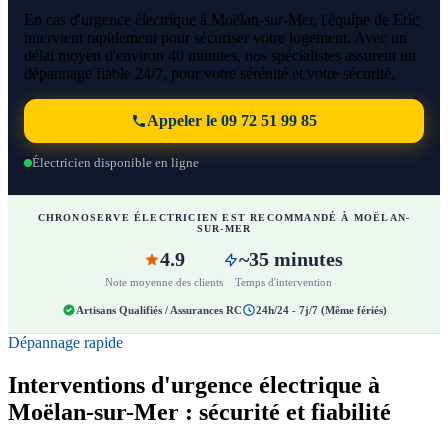
En cas d'urgence électrique à Moëlan-sur-Mer, l'équipe de Eric
intervient rapidement pour sécuriser votre logement. Avec un
délai moyen d'environ 40 minutes, nos spécialistes assurent un
dépannage fiable 24/7, pour votre sérénité et votre sécurité.
Appeler le 09 72 51 99 85
Électricien disponible en ligne
CHRONOSERVE ÉLECTRICIEN EST RECOMMANDÉ À MOËLAN-
SUR-MER
4.9
~35 minutes
Note moyenne des clients
Temps d'intervention
Artisans Qualifiés / Assurances RC
24h/24 - 7j/7 (Même fériés)
Dépannage rapide
Interventions d'urgence électrique à
Moëlan-sur-Mer : sécurité et fiabilité