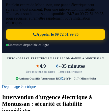
En plein centre de Montussan, une panne électrique peut
survenir à tout moment. Pour une intervention immédiate,
Thomas et son équipe sont disponibles 24/7 au 09 72 51 99 85,
pour sécuriser et remettre rapidement votre installation
électrique.
Appeler le 09 72 51 99 85
Électricien disponible en ligne
CHRONOSERVE ÉLECTRICIEN EST RECOMMANDÉ À MONTUSSAN
4.9
~35 minutes
Note moyenne des clients
Temps d'intervention
Artisans Qualifiés / Assurances RC
24h/24 - 7j/7 (Même fériés)
Dépannage électrique
Intervention d'urgence électrique à
Montussan : sécurité et fiabilité
immédiates