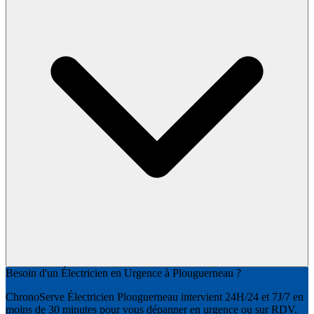
Besoin d'un Électricien en Urgence à Plouguerneau ?
ChronoServe Électricien Plouguerneau intervient 24H/24 et 7J/7 en
moins de 30 minutes pour vous dépanner en urgence ou sur RDV.