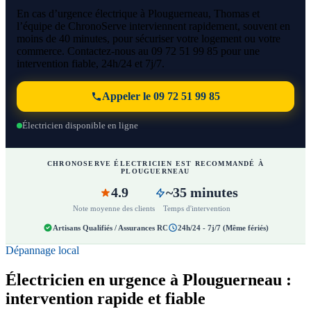
En cas d’urgence électrique à Plouguerneau, Thomas et
l’équipe de ChronoServe interviennent rapidement, souvent en
moins de 40 minutes, pour sécuriser votre logement ou votre
commerce. Contactez-nous au 09 72 51 99 85 pour une
intervention fiable, 24h/24 et 7j/7.
Appeler le 09 72 51 99 85
Électricien disponible en ligne
CHRONOSERVE ÉLECTRICIEN EST RECOMMANDÉ À
PLOUGUERNEAU
4.9
~35 minutes
Note moyenne des clients
Temps d'intervention
Artisans Qualifiés / Assurances RC
24h/24 - 7j/7 (Même fériés)
Dépannage local
Électricien en urgence à Plouguerneau :
intervention rapide et fiable