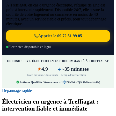
À Treffiagat, en cas d'urgence électrique, l'équipe de Eric est
prête à intervenir rapidement. Disponible 24/7, elle assure la
sécurité de votre logement ou commerce en moins de 40
minutes, avec un service fiable et précis, pour tout dépannage
électrique.
Appeler le 09 72 51 99 85
Électricien disponible en ligne
CHRONOSERVE ÉLECTRICIEN EST RECOMMANDÉ À TREFFIAGAT
4.9
~35 minutes
Note moyenne des clients
Temps d'intervention
Artisans Qualifiés / Assurances RC
24h/24 - 7j/7 (Même fériés)
Dépannage rapide
Électricien en urgence à Treffiagat :
intervention fiable et immédiate