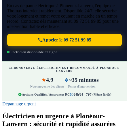
En cas de panne électrique à Plonéour-Lanvern, l'équipe de
Thomas intervient rapidement. Disponible 24/7, elle sécurise
votre logement et remet votre courant en marche en un temps
record. Contactez dès maintenant au 09 72 51 99 85 pour une
intervention fiable et efficace.
Appeler le 09 72 51 99 85
Électricien disponible en ligne
CHRONOSERVE ÉLECTRICIEN EST RECOMMANDÉ À PLONÉOUR-
LANVERN
4.9
~35 minutes
Note moyenne des clients
Temps d'intervention
Artisans Qualifiés / Assurances RC
24h/24 - 7j/7 (Même fériés)
Dépannage urgent
Électricien en urgence à Plonéour-
Lanvern : sécurité et rapidité assurées