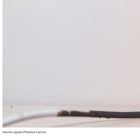
Souvent signalé à Plonéour-Lanvern