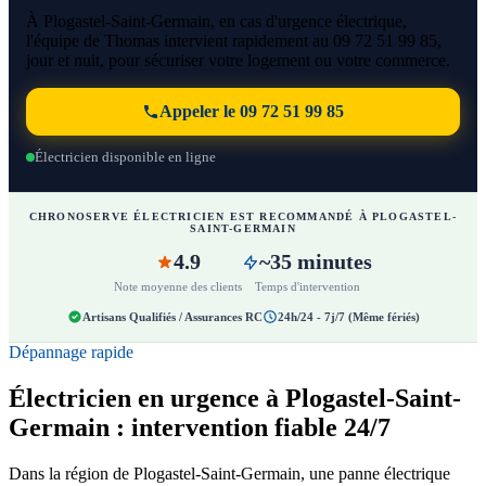
À Plogastel-Saint-Germain, en cas d'urgence électrique,
l'équipe de Thomas intervient rapidement au 09 72 51 99 85,
jour et nuit, pour sécuriser votre logement ou votre commerce.
Appeler le 09 72 51 99 85
Électricien disponible en ligne
CHRONOSERVE ÉLECTRICIEN EST RECOMMANDÉ À PLOGASTEL-
SAINT-GERMAIN
4.9
~35 minutes
Note moyenne des clients
Temps d'intervention
Artisans Qualifiés / Assurances RC
24h/24 - 7j/7 (Même fériés)
Dépannage rapide
Électricien en urgence à Plogastel-Saint-
Germain : intervention fiable 24/7
Dans la région de Plogastel-Saint-Germain, une panne électrique