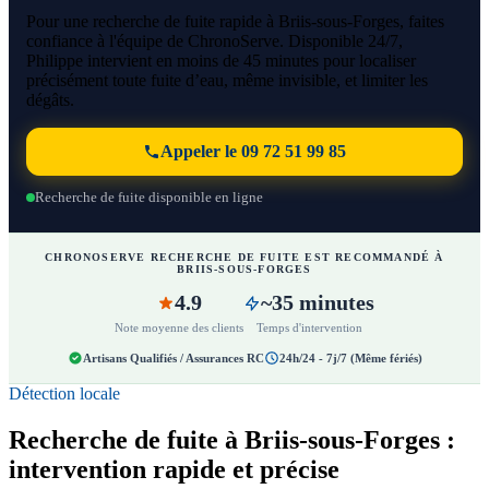
Pour une recherche de fuite rapide à Briis-sous-Forges, faites
confiance à l'équipe de ChronoServe. Disponible 24/7,
Philippe intervient en moins de 45 minutes pour localiser
précisément toute fuite d’eau, même invisible, et limiter les
dégâts.
Appeler le 09 72 51 99 85
Recherche de fuite disponible en ligne
CHRONOSERVE RECHERCHE DE FUITE EST RECOMMANDÉ À
BRIIS-SOUS-FORGES
4.9
~35 minutes
Note moyenne des clients
Temps d'intervention
Artisans Qualifiés / Assurances RC
24h/24 - 7j/7 (Même fériés)
Détection locale
Recherche de fuite à Briis-sous-Forges :
intervention rapide et précise