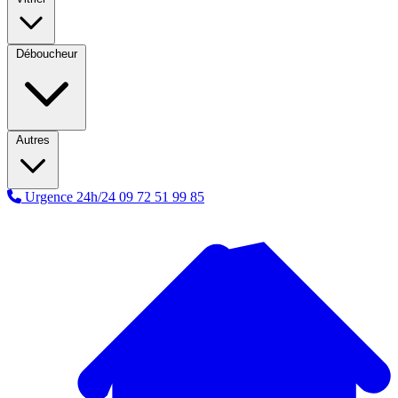
Déboucheur
Autres
Urgence 24h/24
09 72 51 99 85
A