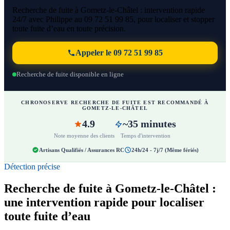
Recherche de fuite à Gometz-le-Châtel : intervention rapide
24/7 avec Philippe au 09 72 51 99 85, pour localiser et stopper
toute fuite d’eau en toute précision.
Appeler le 09 72 51 99 85
Recherche de fuite disponible en ligne
CHRONOSERVE RECHERCHE DE FUITE EST RECOMMANDÉ À
GOMETZ-LE-CHÂTEL
4.9
~35 minutes
Note moyenne des clients
Temps d'intervention
Artisans Qualifiés / Assurances RC
24h/24 - 7j/7 (Même fériés)
Détection précise
Recherche de fuite à Gometz-le-Châtel :
une intervention rapide pour localiser
toute fuite d’eau