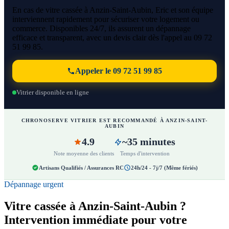
En cas de vitre cassée à Anzin-Saint-Aubin, Eric et son équipe
interviennent rapidement pour sécuriser votre logement ou
commerce. Disponibles 24/7, ils assurent un dépannage
efficace et transparent, avec un devis clair dès l'appel au 09 72
51 99 85.
Appeler le 09 72 51 99 85
Vitrier disponible en ligne
CHRONOSERVE VITRIER EST RECOMMANDÉ À ANZIN-SAINT-
AUBIN
4.9
~35 minutes
Note moyenne des clients
Temps d'intervention
Artisans Qualifiés / Assurances RC
24h/24 - 7j/7 (Même fériés)
Dépannage urgent
Vitre cassée à Anzin-Saint-Aubin ?
Intervention immédiate pour votre