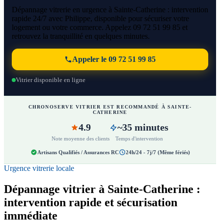
Dépannage vitrerie en urgence à Sainte-Catherine : intervention
rapide 24/7 avec Philippe, disponible pour sécuriser votre
logement ou votre commerce. Appelez 09 72 51 99 85 et
retrouvez la tranquillité en quelques minutes.
Appeler le 09 72 51 99 85
Vitrier disponible en ligne
CHRONOSERVE VITRIER EST RECOMMANDÉ À SAINTE-
CATHERINE
4.9
~35 minutes
Note moyenne des clients
Temps d'intervention
Artisans Qualifiés / Assurances RC
24h/24 - 7j/7 (Même fériés)
Urgence vitrerie locale
Dépannage vitrier à Sainte-Catherine :
intervention rapide et sécurisation
immédiate