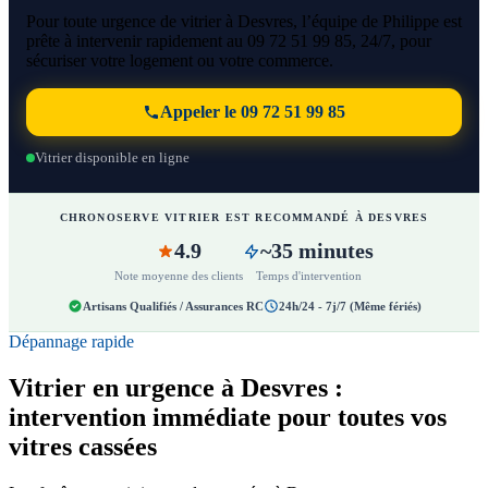
Pour toute urgence de vitrier à Desvres, l’équipe de Philippe est
prête à intervenir rapidement au 09 72 51 99 85, 24/7, pour
sécuriser votre logement ou votre commerce.
Appeler le 09 72 51 99 85
Vitrier disponible en ligne
CHRONOSERVE VITRIER EST RECOMMANDÉ À DESVRES
4.9
~35 minutes
Note moyenne des clients
Temps d'intervention
Artisans Qualifiés / Assurances RC
24h/24 - 7j/7 (Même fériés)
Dépannage rapide
Vitrier en urgence à Desvres :
intervention immédiate pour toutes vos
vitres cassées