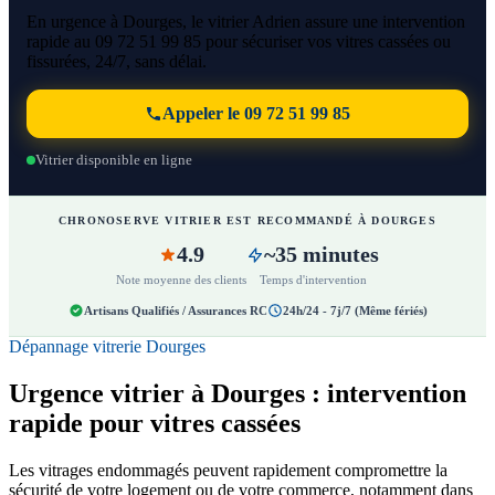
En urgence à Dourges, le vitrier Adrien assure une intervention
rapide au 09 72 51 99 85 pour sécuriser vos vitres cassées ou
fissurées, 24/7, sans délai.
Appeler le 09 72 51 99 85
Vitrier disponible en ligne
CHRONOSERVE VITRIER EST RECOMMANDÉ À DOURGES
4.9
~35 minutes
Note moyenne des clients
Temps d'intervention
Artisans Qualifiés / Assurances RC
24h/24 - 7j/7 (Même fériés)
Dépannage vitrerie Dourges
Urgence vitrier à Dourges : intervention
rapide pour vitres cassées
Les vitrages endommagés peuvent rapidement compromettre la
sécurité de votre logement ou de votre commerce, notamment dans