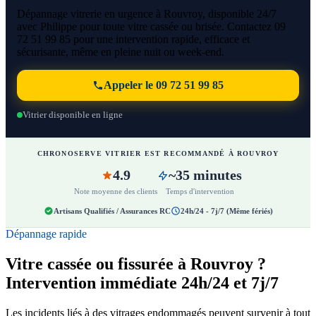
Dépannage vitrerie en urgence à Rouvroy, disponible 24/7
avec Philippe pour toute vitre cassée ou brisée. Contactez 09
72 51 99 85 pour une intervention rapide, efficace et
sécurisante, même en pleine nuit ou week-end.
Appeler le 09 72 51 99 85
Vitrier disponible en ligne
CHRONOSERVE VITRIER EST RECOMMANDÉ À ROUVROY
4.9
~35 minutes
Note moyenne des clients
Temps d'intervention
Artisans Qualifiés / Assurances RC
24h/24 - 7j/7 (Même fériés)
Dépannage rapide
Vitre cassée ou fissurée à Rouvroy ?
Intervention immédiate 24h/24 et 7j/7
Les incidents liés à des vitrages endommagés peuvent survenir à tout