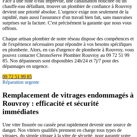
Face à une fuite d'eau imprévue, une canalisation bouchée ou un
chauffe-eau défaillant, trouver un plombier de confiance à Rouvroy
devient une priorité absolue. L'urgence exige non seulement de la
rapidité, mais aussi l'assurance d'un travail bien fait, sans mauvaises
surprises sur la facture. C'est précisément la garantie que nous vous
offrons.
Chaque artisan plombier de notre réseau dispose des compétences et
de l'expérience nécessaires pour répondre à vos besoins spécifiques
en plomberie. Alors, en cas d'urgence de plomberie à Rouvroy, vous
pouvez contacter ChronoServe Plombier Rouvroy au 09 72 51 99
85. Nos dépanneurs sont disponibles 24h/24 et 7j/7 pour des
dépannages en urgence.
09 72 51 99 85
Réparation urgente
Remplacement de vitrages endommagés à
Rouvroy : efficacité et sécurité
immédiates
Une vitre fissurée ou cassée peut rapidement devenir une source de
danger. Nos vitriers qualifiés prennent en charge tous types de
vitrages, du simple vitrage à la vitre de sécurité, pour garantir votre