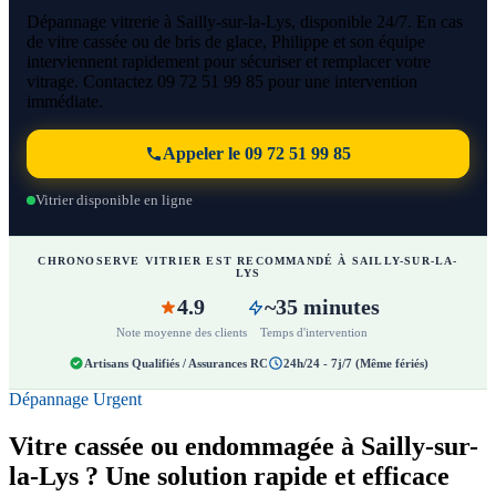
Dépannage vitrerie à Sailly-sur-la-Lys, disponible 24/7. En cas
de vitre cassée ou de bris de glace, Philippe et son équipe
interviennent rapidement pour sécuriser et remplacer votre
vitrage. Contactez 09 72 51 99 85 pour une intervention
immédiate.
Appeler le 09 72 51 99 85
Vitrier disponible en ligne
CHRONOSERVE VITRIER EST RECOMMANDÉ À SAILLY-SUR-LA-
LYS
4.9
~35 minutes
Note moyenne des clients
Temps d'intervention
Artisans Qualifiés / Assurances RC
24h/24 - 7j/7 (Même fériés)
Dépannage Urgent
Vitre cassée ou endommagée à Sailly-sur-
la-Lys ? Une solution rapide et efficace