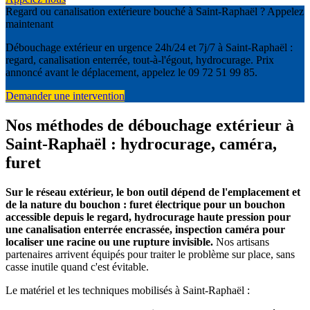
Regard ou canalisation extérieure bouché à Saint-Raphaël ? Appelez
maintenant
Débouchage extérieur en urgence 24h/24 et 7j/7 à Saint-Raphaël :
regard, canalisation enterrée, tout-à-l'égout, hydrocurage. Prix
annoncé avant le déplacement, appelez le 09 72 51 99 85.
Demander une intervention
Nos méthodes de débouchage extérieur à
Saint-Raphaël : hydrocurage, caméra,
furet
Sur le réseau extérieur, le bon outil dépend de l'emplacement et
de la nature du bouchon : furet électrique pour un bouchon
accessible depuis le regard, hydrocurage haute pression pour
une canalisation enterrée encrassée, inspection caméra pour
localiser une racine ou une rupture invisible.
Nos artisans
partenaires arrivent équipés pour traiter le problème sur place, sans
casse inutile quand c'est évitable.
Le matériel et les techniques mobilisés à Saint-Raphaël :