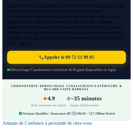
Regard bouché, canalisation extérieure enterrée engorgée, tout-
à-l'égout qui refoule ou débordement dans la cour ?
ChronoServe vous met en relation, près de chez vous à Saint-
Raphaël, avec un professionnel du débouchage extérieur
équipé (hydrocureuse haute pression, furet électrique, caméra
d'inspection), de jour comme de nuit, week-ends et jours fériés
compris. Prix annoncé avant le déplacement, une seule chose à
faire : appelez.
Appeler le 09 72 51 99 85
Débouchage Canalisation extérieure & Regard disponible en ligne
CHRONOSERVE DÉBOUCHAGE CANALISATION EXTÉRIEURE &
REGARD SAINT-RAPHAËL
4.9
~35 minutes
Note moyenne des clients
Temps d'intervention
Artisans Qualifiés / Assurances RC
24h/24 - 7j/7 (Même fériés)
Artisans de Confiance à proximité de chez-vous