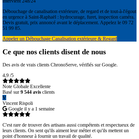
intervient 24h/24
Débouchage de canalisation extérieure, de regard et de tout-à-l'égout
en urgence à Saint-Raphaël : hydrocurage, furet, inspection caméra.
Devis gratuit, prix annoncé avant le déplacement. Appelez le 09 72
51 99 85.
Appeler un Débouchage Canalisation extérieure & Regard
Ce que nos clients disent de nous
Des avis de vrais clients ChronoServe, vérifiés sur Google.
4,9
/5
Note Globale Excellente
Basé sur
9 544 avis
clients
V
Vincent Rispoli
Google
il y a 1 semaine
C'est rare de trouver des artisans aussi compétents et respectueux de
leurs clients. On sent qu'ils aiment leur métier et qu'ils mettent un
point d'honneur à fournir un travail de qualité.