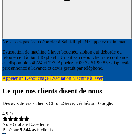
Ne laissez pas l'eau déborder à Saint-Raphaël : appelez maintenant
Évacuation de machine à laver bouchée, siphon qui déborde ou
refoulement à Saint-Raphaël ? Un artisan déboucheur de confiance
est disponible 24h/24 et 7j/7. Appelez le 09 72 51 99 85 : diagnostic,
prix annoncé à l'avance et devis gratuit par téléphone.
Appeler un Débouchage Évacuation Machine à laver
Ce que nos clients disent de nous
Des avis de vrais clients ChronoServe, vérifiés sur Google.
4,9
/5
Note Globale Excellente
Basé sur
9 544 avis
clients