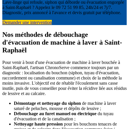
Lave-linge qui refoule, siphon qui déborde ou évacuation engorgée
à Saint-Raphaël ? Appelez le 09 72 51 99 85, 24h/24 et 7j/7.
Diagnostic, prix annoncé à l'avance et devis gratuit par téléphone.
Demander une intervention
Nos méthodes de débouchage
d'évacuation de machine à laver à Saint-
Raphaël
Pour venir à bout d'une évacuation de machine à laver bouchée à
Saint-Raphaël, l'artisan ChronoServe commence toujours par un
diagnostic : localisation du bouchon (siphon, tuyau d'évacuation,
raccordement ou canalisation commune) et choix de la méthode la
moins invasive. L'objectif est de rétablir l'écoulement sans casse
inutile, puis de vous conseiller pour éviter la récidive liée aux résidus
de lessive et au calcaire.
Démontage et nettoyage du siphon
de machine à laver
saturé de peluches, mousse et dépôts de lessive ;
Débouchage au furet manuel ou électrique
du tuyau
d'évacuation et de la canalisation ;
Nettoyage haute pression
pour les bouchons tenaces de