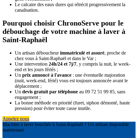
Le calcaire des eaux dures qui rétrécit progressivement la
canalisation.
Pourquoi choisir ChronoServe pour le
débouchage de votre machine à laver à
Saint-Raphaël
Un artisan déboucheur
immatriculé et assuré
, proche de
chez vous à Saint-Raphaël et dans le Var ;
Une intervention
24h/24 et 7j/7
, y compris la nuit, le week-
end et les jours fériés ;
Un
prix annoncé à l'avance
: une éventuelle majoration
(nuit, week-end, férié) vous est toujours annoncée avant le
déplacement ;
Un
devis gratuit par téléphone
au 09 72 51 99 85, sans
engagement ;
La bonne méthode en priorité (furet, siphon démonté, haute
pression) pour éviter toute casse inutile.
Appelez nous
Machine à laver bouchée à Saint-Raphaël ? Un artisan disponible
maintenant