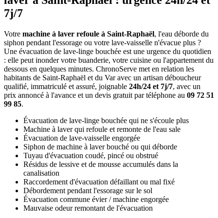
laver à Saint-Raphaël : urgence 24h/24 et
7j/7
Votre
machine à laver refoule à Saint-Raphaël
, l'eau déborde du
siphon pendant l'essorage ou votre lave-vaisselle n'évacue plus ?
Une évacuation de lave-linge bouchée est une urgence du quotidien
: elle peut inonder votre buanderie, votre cuisine ou l'appartement du
dessous en quelques minutes. ChronoServe met en relation les
habitants de Saint-Raphaël et du Var avec un artisan déboucheur
qualifié, immatriculé et assuré, joignable
24h/24 et 7j/7
, avec un
prix annoncé à l'avance et un devis gratuit par téléphone au
09 72 51
99 85
.
Évacuation de lave-linge bouchée qui ne s'écoule plus
Machine à laver qui refoule et remonte de l'eau sale
Évacuation de lave-vaisselle engorgée
Siphon de machine à laver bouché ou qui déborde
Tuyau d'évacuation coudé, pincé ou obstrué
Résidus de lessive et de mousse accumulés dans la
canalisation
Raccordement d'évacuation défaillant ou mal fixé
Débordement pendant l'essorage sur le sol
Évacuation commune évier / machine engorgée
Mauvaise odeur remontant de l'évacuation