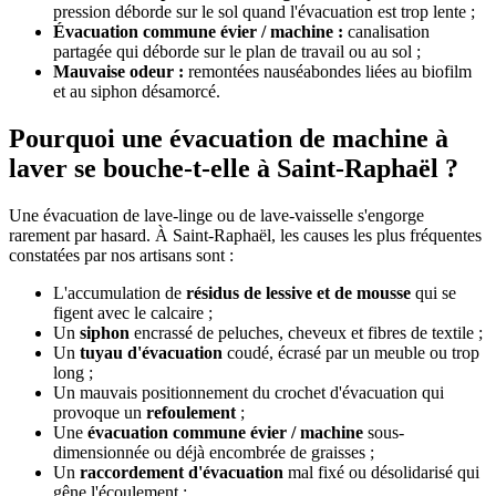
pression déborde sur le sol quand l'évacuation est trop lente ;
Évacuation commune évier / machine :
canalisation
partagée qui déborde sur le plan de travail ou au sol ;
Mauvaise odeur :
remontées nauséabondes liées au biofilm
et au siphon désamorcé.
Pourquoi une évacuation de machine à
laver se bouche-t-elle à Saint-Raphaël ?
Une évacuation de lave-linge ou de lave-vaisselle s'engorge
rarement par hasard. À Saint-Raphaël, les causes les plus fréquentes
constatées par nos artisans sont :
L'accumulation de
résidus de lessive et de mousse
qui se
figent avec le calcaire ;
Un
siphon
encrassé de peluches, cheveux et fibres de textile ;
Un
tuyau d'évacuation
coudé, écrasé par un meuble ou trop
long ;
Un mauvais positionnement du crochet d'évacuation qui
provoque un
refoulement
;
Une
évacuation commune évier / machine
sous-
dimensionnée ou déjà encombrée de graisses ;
Un
raccordement d'évacuation
mal fixé ou désolidarisé qui
gêne l'écoulement ;