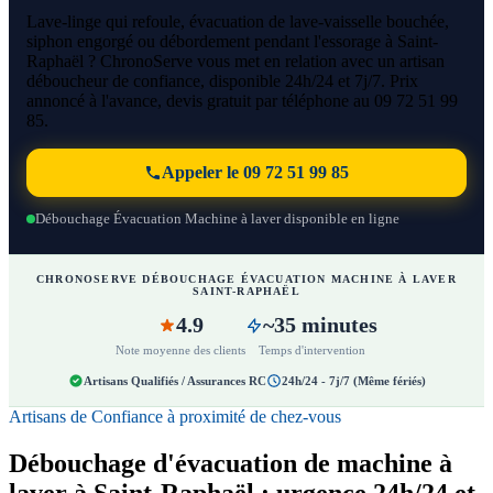
Lave-linge qui refoule, évacuation de lave-vaisselle bouchée,
siphon engorgé ou débordement pendant l'essorage à Saint-
Raphaël ? ChronoServe vous met en relation avec un artisan
déboucheur de confiance, disponible 24h/24 et 7j/7. Prix
annoncé à l'avance, devis gratuit par téléphone au 09 72 51 99
85.
Appeler le 09 72 51 99 85
Débouchage Évacuation Machine à laver disponible en ligne
CHRONOSERVE DÉBOUCHAGE ÉVACUATION MACHINE À LAVER
SAINT-RAPHAËL
4.9
~35 minutes
Note moyenne des clients
Temps d'intervention
Artisans Qualifiés / Assurances RC
24h/24 - 7j/7 (Même fériés)
Artisans de Confiance à proximité de chez-vous
Débouchage d'évacuation de machine à