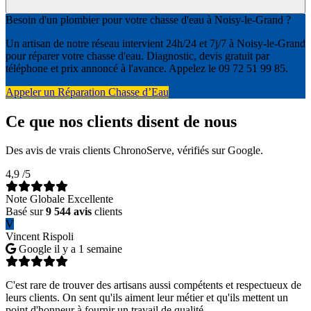
Besoin d'un plombier pour votre chasse d'eau à Noisy-le-Grand ?
Un artisan de notre réseau intervient 24h/24 et 7j/7 à Noisy-le-Grand
pour réparer votre chasse d'eau. Diagnostic, devis gratuit par
téléphone et prix annoncé à l'avance. Appelez le 09 72 51 99 85.
Appeler un Réparation Chasse d’Eau
Ce que nos clients disent de nous
Des avis de vrais clients ChronoServe, vérifiés sur Google.
4,9
/5
Note Globale Excellente
Basé sur
9 544 avis
clients
V
Vincent Rispoli
Google
il y a 1 semaine
C'est rare de trouver des artisans aussi compétents et respectueux de
leurs clients. On sent qu'ils aiment leur métier et qu'ils mettent un
point d'honneur à fournir un travail de qualité.