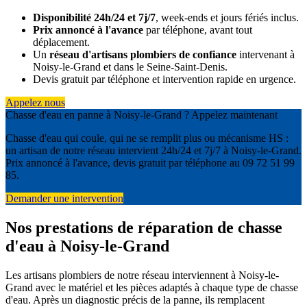
Disponibilité 24h/24 et 7j/7
, week-ends et jours fériés inclus.
Prix annoncé à l'avance
par téléphone, avant tout
déplacement.
Un
réseau d'artisans plombiers de confiance
intervenant à
Noisy-le-Grand et dans le Seine-Saint-Denis.
Devis gratuit par téléphone et intervention rapide en urgence.
Appelez nous
Chasse d'eau en panne à Noisy-le-Grand ? Appelez maintenant
Chasse d'eau qui coule, qui ne se remplit plus ou mécanisme HS :
un artisan de notre réseau intervient 24h/24 et 7j/7 à Noisy-le-Grand.
Prix annoncé à l'avance, devis gratuit par téléphone au 09 72 51 99
85.
Demander une intervention
Nos prestations de réparation de chasse
d'eau à Noisy-le-Grand
Les artisans plombiers de notre réseau interviennent à Noisy-le-
Grand avec le matériel et les pièces adaptés à chaque type de chasse
d'eau. Après un diagnostic précis de la panne, ils remplacent