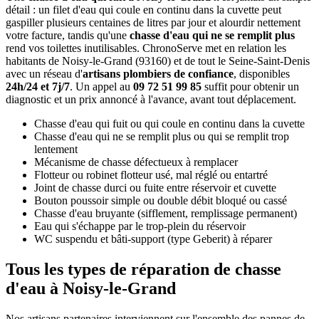
détail : un filet d'eau qui coule en continu dans la cuvette peut
gaspiller plusieurs centaines de litres par jour et alourdir nettement
votre facture, tandis qu'une
chasse d'eau qui ne se remplit plus
rend vos toilettes inutilisables. ChronoServe met en relation les
habitants de Noisy-le-Grand (93160) et de tout le Seine-Saint-Denis
avec un réseau d'
artisans plombiers de confiance
, disponibles
24h/24 et 7j/7
. Un appel au
09 72 51 99 85
suffit pour obtenir un
diagnostic et un prix annoncé à l'avance, avant tout déplacement.
Chasse d'eau qui fuit ou qui coule en continu dans la cuvette
Chasse d'eau qui ne se remplit plus ou qui se remplit trop
lentement
Mécanisme de chasse défectueux à remplacer
Flotteur ou robinet flotteur usé, mal réglé ou entartré
Joint de chasse durci ou fuite entre réservoir et cuvette
Bouton poussoir simple ou double débit bloqué ou cassé
Chasse d'eau bruyante (sifflement, remplissage permanent)
Eau qui s'échappe par le trop-plein du réservoir
WC suspendu et bâti-support (type Geberit) à réparer
Tous les types de réparation de chasse
d'eau à Noisy-le-Grand
Nos artisans partenaires interviennent sur l'ensemble des pannes de