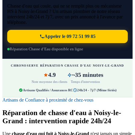
Chasse d'eau qui coule, qui ne se remplit plus ou mécanisme
HS à Noisy-le-Grand ? Un artisan plombier de notre réseau
intervient 24h/24 et 7j/7, avec un prix annoncé à l'avance par
téléphone.
Appeler le 09 72 51 99 85
Réparation Chasse d’Eau disponible en ligne
CHRONOSERVE RÉPARATION CHASSE D'EAU NOISY-LE-GRAND
4.9
~35 minutes
Note moyenne des clients
Temps d'intervention
Artisans Qualifiés / Assurances RC
24h/24 - 7j/7 (Même fériés)
Artisans de Confiance à proximité de chez-vous
Réparation de chasse d'eau à Noisy-le-
Grand : intervention rapide 24h/24
Une
chasse d'eau qui fuit à Noisy-le-Grand
n'est jamais un simple