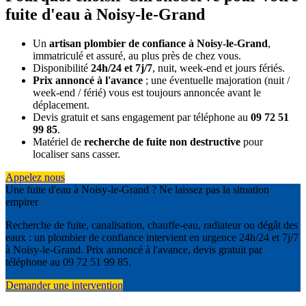
fuite d'eau à Noisy-le-Grand
Un
artisan plombier de confiance à Noisy-le-Grand
,
immatriculé et assuré, au plus près de chez vous.
Disponibilité
24h/24 et 7j/7
, nuit, week-end et jours fériés.
Prix annoncé à l'avance
; une éventuelle majoration (nuit /
week-end / férié) vous est toujours annoncée avant le
déplacement.
Devis gratuit et sans engagement par téléphone au
09 72 51
99 85
.
Matériel de
recherche de fuite non destructive
pour
localiser sans casser.
Appelez nous
Une fuite d'eau à Noisy-le-Grand ? Ne laissez pas la situation
empirer
Recherche de fuite, canalisation, chauffe-eau, radiateur ou dégât des
eaux : un plombier de confiance intervient en urgence 24h/24 et 7j/7
à Noisy-le-Grand. Prix annoncé à l'avance, devis gratuit par
téléphone au 09 72 51 99 85.
Demander une intervention