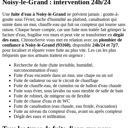
Noisy-le-Grand : intervention 24h/24
Une
fuite d'eau à Noisy-le-Grand
ne prévient jamais : goutte-à-
goutte sous l'évier, tache d'humidité au plafond, canalisation qui
suinte dans un mur, chauffe-eau qui fuit ou compteur qui tourne sans
raison. Chaque heure compte, car une fuite non traitée fait grimper la
facture d'eau, fragilise vos murs et peut vite se transformer en
dégât
des eaux
. ChronoServe vous met en relation avec un
plombier de
confiance à Noisy-le-Grand (93160)
, disponible
24h/24 et 7j/7
,
pour localiser et réparer votre fuite au plus vite. Les cas les plus
fréquents que nos artisans traitent en urgence :
Recherche de fuite (fuite invisible, humidité,
surconsommation d'eau)
Fuite d'eau encastrée dans un mur, une chape ou un sol
Fuite de radiateur ou sur le circuit de chauffage
Fuite de chauffe-eau, de cumulus ou de ballon d'eau chaude
Fuite sous évier, sous lavabo ou sous meuble de salle de bain
Fuite de robinet, de mitigeur ou de flexible
Fuite de chasse d'eau et de WC
Fuite de canalisation (eau chaude, eau froide, évacuation)
Fuite au niveau du compteur d'eau, avant ou après compteur
Dégât des eaux et infiltration