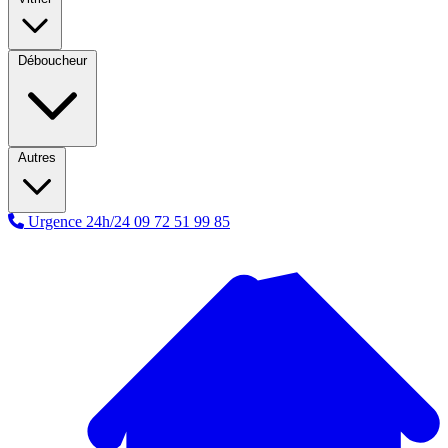
Déboucheur
Autres
Urgence 24h/24
09 72 51 99 85
A