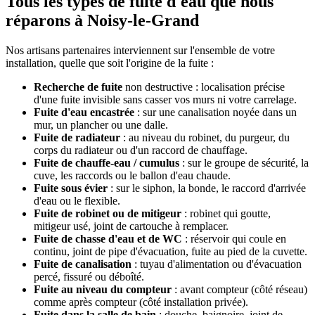
Tous les types de fuite d'eau que nous
réparons à Noisy-le-Grand
Nos artisans partenaires interviennent sur l'ensemble de votre
installation, quelle que soit l'origine de la fuite :
Recherche de fuite
non destructive : localisation précise
d'une fuite invisible sans casser vos murs ni votre carrelage.
Fuite d'eau encastrée
: sur une canalisation noyée dans un
mur, un plancher ou une dalle.
Fuite de radiateur
: au niveau du robinet, du purgeur, du
corps du radiateur ou d'un raccord de chauffage.
Fuite de chauffe-eau / cumulus
: sur le groupe de sécurité, la
cuve, les raccords ou le ballon d'eau chaude.
Fuite sous évier
: sur le siphon, la bonde, le raccord d'arrivée
d'eau ou le flexible.
Fuite de robinet ou de mitigeur
: robinet qui goutte,
mitigeur usé, joint de cartouche à remplacer.
Fuite de chasse d'eau et de WC
: réservoir qui coule en
continu, joint de pipe d'évacuation, fuite au pied de la cuvette.
Fuite de canalisation
: tuyau d'alimentation ou d'évacuation
percé, fissuré ou déboîté.
Fuite au niveau du compteur
: avant compteur (côté réseau)
comme après compteur (côté installation privée).
Fuite dans la salle de bain
: douche, baignoire, joint de