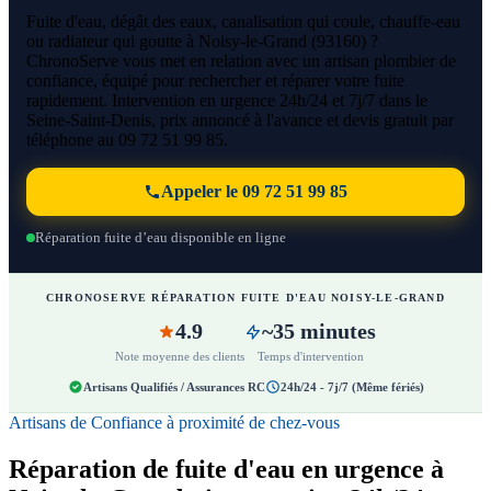
Fuite d'eau, dégât des eaux, canalisation qui coule, chauffe-eau
ou radiateur qui goutte à Noisy-le-Grand (93160) ?
ChronoServe vous met en relation avec un artisan plombier de
confiance, équipé pour rechercher et réparer votre fuite
rapidement. Intervention en urgence 24h/24 et 7j/7 dans le
Seine-Saint-Denis, prix annoncé à l'avance et devis gratuit par
téléphone au 09 72 51 99 85.
Appeler le 09 72 51 99 85
Réparation fuite d’eau disponible en ligne
CHRONOSERVE RÉPARATION FUITE D'EAU NOISY-LE-GRAND
4.9
~35 minutes
Note moyenne des clients
Temps d'intervention
Artisans Qualifiés / Assurances RC
24h/24 - 7j/7 (Même fériés)
Artisans de Confiance à proximité de chez-vous
Réparation de fuite d'eau en urgence à