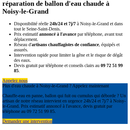
réparation de ballon d'eau chaude à
Noisy-le-Grand
Disponibilité réelle
24h/24 et 7j/7
à Noisy-le-Grand et dans
tout le Seine-Saint-Denis.
Prix estimatif
annoncé à l'avance
par téléphone, avant tout
déplacement.
Réseau d'
artisans chauffagistes de confiance
, équipés et
assurés.
Intervention rapide pour limiter la gêne et le risque de dégât
des eaux.
Devis gratuit par téléphone et conseils clairs au
09 72 51 99
85
.
Appelez nous
Plus d'eau chaude à Noisy-le-Grand ? Appelez maintenant
Chauffe-eau en panne, ballon qui fuit ou cumulus qui déborde ? Un
artisan de notre réseau intervient en urgence 24h/24 et 7j/7 à Noisy-
le-Grand. Prix estimatif annoncé à l'avance, devis gratuit par
téléphone au 09 72 51 99 85.
Demander une intervention