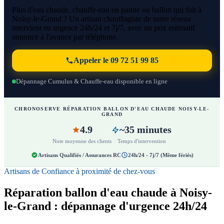
Plus d'eau chaude, chauffe-eau en panne ou ballon qui fuit à
Noisy-le-Grand ? Un artisan chauffagiste de notre réseau
intervient en urgence 24h/24 et 7j/7, avec un prix estimatif
annoncé à l'avance par téléphone.
Appeler le 09 72 51 99 85
Dépannage Cumulus & Chauffe-eau disponible en ligne
CHRONOSERVE RÉPARATION BALLON D'EAU CHAUDE NOISY-LE-
GRAND
4.9
~35 minutes
Note moyenne des clients
Temps d'intervention
Artisans Qualifiés / Assurances RC
24h/24 - 7j/7 (Même fériés)
Artisans de Confiance à proximité de chez-vous
Réparation ballon d'eau chaude à Noisy-
le-Grand : dépannage d'urgence 24h/24