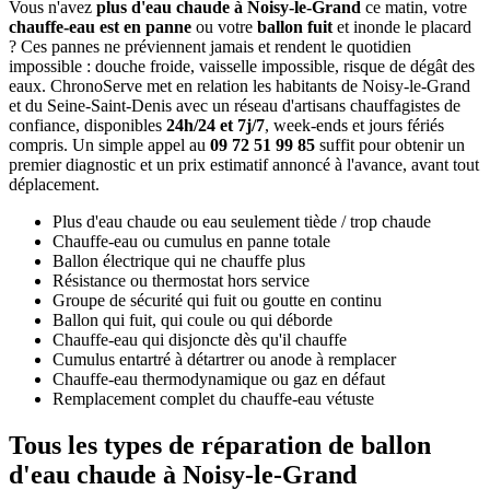
Vous n'avez
plus d'eau chaude à Noisy-le-Grand
ce matin, votre
chauffe-eau est en panne
ou votre
ballon fuit
et inonde le placard
? Ces pannes ne préviennent jamais et rendent le quotidien
impossible : douche froide, vaisselle impossible, risque de dégât des
eaux. ChronoServe met en relation les habitants de Noisy-le-Grand
et du Seine-Saint-Denis avec un réseau d'artisans chauffagistes de
confiance, disponibles
24h/24 et 7j/7
, week-ends et jours fériés
compris. Un simple appel au
09 72 51 99 85
suffit pour obtenir un
premier diagnostic et un prix estimatif annoncé à l'avance, avant tout
déplacement.
Plus d'eau chaude ou eau seulement tiède / trop chaude
Chauffe-eau ou cumulus en panne totale
Ballon électrique qui ne chauffe plus
Résistance ou thermostat hors service
Groupe de sécurité qui fuit ou goutte en continu
Ballon qui fuit, qui coule ou qui déborde
Chauffe-eau qui disjoncte dès qu'il chauffe
Cumulus entartré à détartrer ou anode à remplacer
Chauffe-eau thermodynamique ou gaz en défaut
Remplacement complet du chauffe-eau vétuste
Tous les types de réparation de ballon
d'eau chaude à Noisy-le-Grand