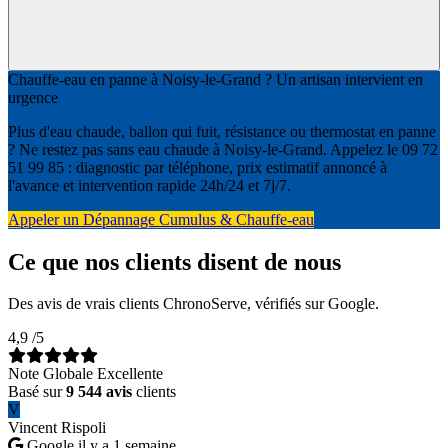
Chauffe-eau en panne à Noisy-le-Grand ? Un artisan intervient en
urgence
Plus d'eau chaude, ballon qui fuit, résistance ou thermostat en panne
? Ne restez pas sans eau chaude à Noisy-le-Grand. Appelez le 09 72
51 99 85 : diagnostic par téléphone, prix estimatif annoncé à
l'avance et intervention rapide 24h/24 et 7j/7.
Appeler un Dépannage Cumulus & Chauffe-eau
Ce que nos clients disent de nous
Des avis de vrais clients ChronoServe, vérifiés sur Google.
4,9
/5
Note Globale Excellente
Basé sur
9 544 avis
clients
V
Vincent Rispoli
Google
il y a 1 semaine