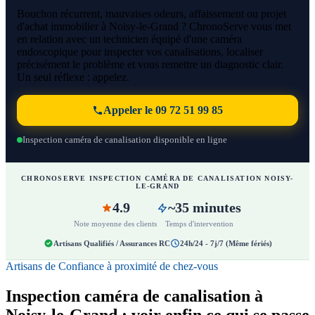
Bouchon récurrent, mauvaises odeurs, affaissement ou projet
d'achat immobilier à Noisy-le-Grand ? ChronoServe vous met
en relation avec un technicien équipé d'une caméra
endoscopique pour inspecter vos canalisations, localiser
précisément le problème et vous remettre un diagnostic clair.
Un seul réflexe : appelez.
Appeler le 09 72 51 99 85
Inspection caméra de canalisation disponible en ligne
CHRONOSERVE INSPECTION CAMÉRA DE CANALISATION NOISY-
LE-GRAND
4.9
~35 minutes
Note moyenne des clients
Temps d'intervention
Artisans Qualifiés / Assurances RC
24h/24 - 7j/7 (Même fériés)
Artisans de Confiance à proximité de chez-vous
Inspection caméra de canalisation à