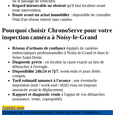
ou le passage de véhicules.
Regard introuvable ou obstrué
qu'il faut localiser avant
toute intervention.
Doute avant un achat immobilier
: impossible de connaître
l'état d'un réseau enterré sans caméra.
Pourquoi choisir ChronoServe pour votre
inspection caméra à Noisy-le-Grand
Réseau d'artisans de confiance
équipés de caméras
endoscopiques professionnelles à Noisy-le-Grand et dans le
Seine-Saint-Denis.
Diagnostic précis
: on localise la cause exacte au lieu de
déboucher à l'aveugle.
Disponibilité 24h/24 et 7j/7
, week-ends et jours fériés
compris.
Tarif estimatif annoncé à l'avance
: une éventuelle
majoration (nuit / week-end / férié) vous est toujours
annoncée avant le déplacement.
Rapport et diagnostic remis
à l'appui de vos démarches
(assurance, vente, copropriété).
Appelez nous
Un doute sur vos canalisations à Noisy-le-Grand ? Faites-les