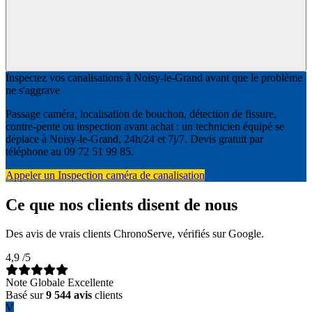
Inspectez vos canalisations à Noisy-le-Grand avant que le problème
ne s'aggrave
Passage caméra, localisation de bouchon, détection de fissure,
contre-pente ou inspection avant achat : un technicien équipé se
déplace à Noisy-le-Grand, 24h/24 et 7j/7. Devis gratuit par
téléphone au 09 72 51 99 85.
Appeler un Inspection caméra de canalisation
Ce que nos clients disent de nous
Des avis de vrais clients ChronoServe, vérifiés sur Google.
4,9
/5
Note Globale Excellente
Basé sur
9 544 avis
clients
V