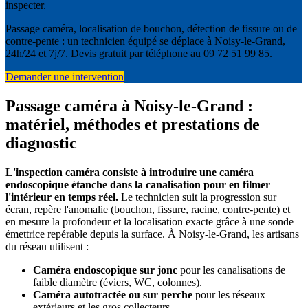
inspecter.
Passage caméra, localisation de bouchon, détection de fissure ou de
contre-pente : un technicien équipé se déplace à Noisy-le-Grand,
24h/24 et 7j/7. Devis gratuit par téléphone au 09 72 51 99 85.
Demander une intervention
Passage caméra à Noisy-le-Grand :
matériel, méthodes et prestations de
diagnostic
L'inspection caméra consiste à introduire une caméra
endoscopique étanche dans la canalisation pour en filmer
l'intérieur en temps réel.
Le technicien suit la progression sur
écran, repère l'anomalie (bouchon, fissure, racine, contre-pente) et
en mesure la profondeur et la localisation exacte grâce à une sonde
émettrice repérable depuis la surface. À Noisy-le-Grand, les artisans
du réseau utilisent :
Caméra endoscopique sur jonc
pour les canalisations de
faible diamètre (éviers, WC, colonnes).
Caméra autotractée ou sur perche
pour les réseaux
extérieurs et les gros collecteurs.