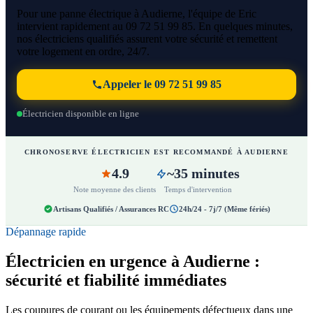
Pour une panne électrique à Audierne, l'équipe de Eric
intervient rapidement au 09 72 51 99 85. En quelques minutes,
nos électriciens qualifiés assurent votre sécurité et remettent
votre logement en ordre, 24/7.
Appeler le 09 72 51 99 85
Électricien disponible en ligne
CHRONOSERVE ÉLECTRICIEN EST RECOMMANDÉ À AUDIERNE
4.9
~35 minutes
Note moyenne des clients
Temps d'intervention
Artisans Qualifiés / Assurances RC
24h/24 - 7j/7 (Même fériés)
Dépannage rapide
Électricien en urgence à Audierne :
sécurité et fiabilité immédiates
Les coupures de courant ou les équipements défectueux dans une