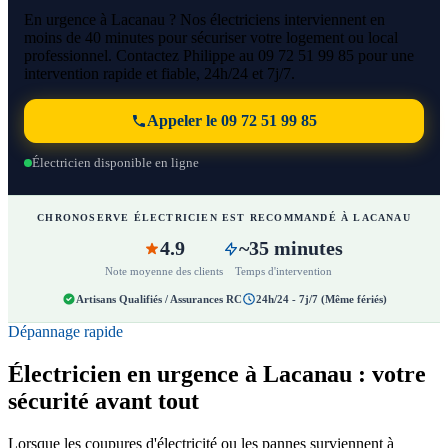
En urgence à Lacanau ? Nos électriciens interviennent en
moins de 40 minutes pour sécuriser votre logement ou local
professionnel. Contactez Philippe au 09 72 51 99 85 pour une
intervention rapide et fiable, 24h/24 et 7j/7.
Appeler le 09 72 51 99 85
Électricien disponible en ligne
CHRONOSERVE ÉLECTRICIEN EST RECOMMANDÉ À LACANAU
4.9
~35 minutes
Note moyenne des clients
Temps d'intervention
Artisans Qualifiés / Assurances RC
24h/24 - 7j/7 (Même fériés)
Dépannage rapide
Électricien en urgence à Lacanau : votre
sécurité avant tout
Lorsque les coupures d'électricité ou les pannes surviennent à