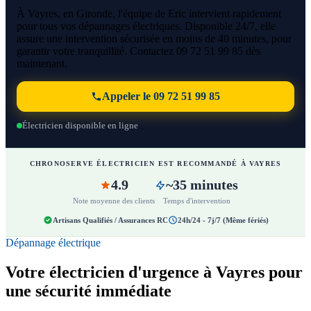
À Vayres, en Gironde, l'équipe de Eric intervient rapidement
pour tous vos dépannages électriques. Disponible 24/7, elle
assure une intervention sécurisée en moins de 40 minutes, pour
garantir votre tranquillité. Contactez 09 72 51 99 85 dès
maintenant.
Appeler le 09 72 51 99 85
Électricien disponible en ligne
CHRONOSERVE ÉLECTRICIEN EST RECOMMANDÉ À VAYRES
4.9
~35 minutes
Note moyenne des clients
Temps d'intervention
Artisans Qualifiés / Assurances RC
24h/24 - 7j/7 (Même fériés)
Dépannage électrique
Votre électricien d'urgence à Vayres pour
une sécurité immédiate