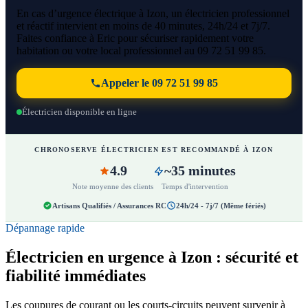
En cas d’urgence électrique à Izon, un électricien professionnel
et réactif intervient en moins de 40 minutes, 24h/24 et 7j/7.
Faites confiance à Eric pour sécuriser rapidement votre
habitation ou votre local professionnel au 09 72 51 99 85.
Appeler le 09 72 51 99 85
Électricien disponible en ligne
CHRONOSERVE ÉLECTRICIEN EST RECOMMANDÉ À IZON
4.9
~35 minutes
Note moyenne des clients
Temps d'intervention
Artisans Qualifiés / Assurances RC
24h/24 - 7j/7 (Même fériés)
Dépannage rapide
Électricien en urgence à Izon : sécurité et
fiabilité immédiates
Les coupures de courant ou les courts-circuits peuvent survenir à