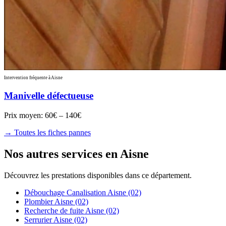
Intervention fréquente à Aisne
Manivelle défectueuse
Prix moyen:
60€ – 140€
→ Toutes les fiches pannes
Nos autres services en Aisne
Découvrez les prestations disponibles dans ce département.
Débouchage Canalisation Aisne (02)
Plombier Aisne (02)
Recherche de fuite Aisne (02)
Serrurier Aisne (02)