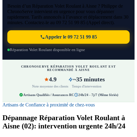
Besoin d’un Réparation Volet Roulant à Aisne ? Philippe de
ChronoServe intervient en urgence pour vous dépanner
rapidement. Tarifs annoncés à l’avance et déplacement dans 30
minutes. Contactez-le au 09 72 51 99 85 (Appel direct).
Appeler le 09 72 51 99 85
Réparation Volet Roulant disponible en ligne
CHRONOSERVE RÉPARATION VOLET ROULANT EST
RECOMMANDÉ À AISNE
4.9
~35 minutes
Note moyenne des clients
Temps d'intervention
Artisans Qualifiés / Assurances RC
24h/24 - 7j/7 (Même fériés)
Artisans de Confiance à proximité de chez-vous
Dépannage Réparation Volet Roulant à
Aisne (02): intervention urgente 24h/24