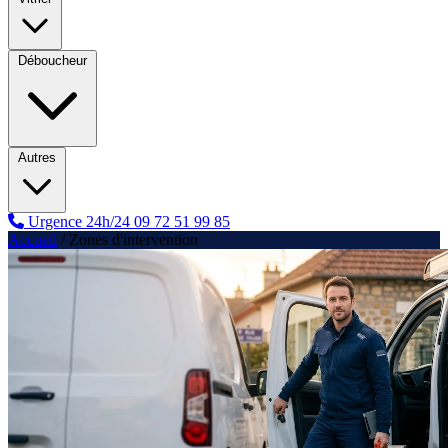
Déboucheur
Autres
Urgence 24h/24
09 72 51 99 85
Accueil
/
Zones d'intervention