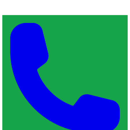
À propos de ChronoServe
L'artisan de confiance qu'il vous faut, près de chez vous.
Blog
Contact
Services & Interventions
Trouver un plombier
Trouver un serrurier
Trouver un électricien
Trouver un vitrier
Trouver un chauffagiste
Trouver un dératiseur
Trouver un déboucheur de canalisation
Trouver un réparateur de volets roulants
Guides & Tarifs