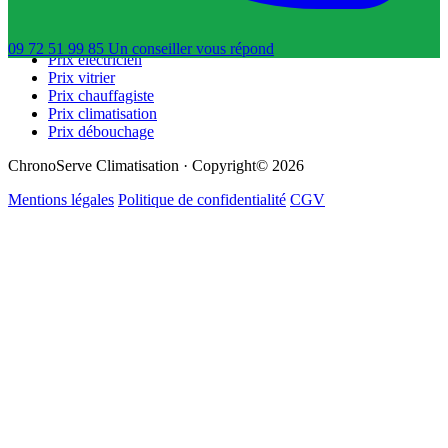
Guide dépannage
Prix plombier
Prix serrurier
09 72 51 99 85
Un conseiller
vous répond
Prix électricien
Prix vitrier
Prix chauffagiste
Prix climatisation
Prix débouchage
ChronoServe Climatisation · Copyright© 2026
Mentions légales
Politique de confidentialité
CGV